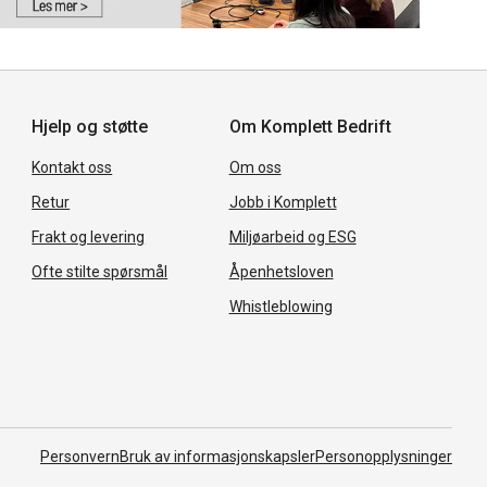
Hjelp og støtte
Om Komplett Bedrift
Kontakt oss
Om oss
Retur
Jobb i Komplett
Frakt og levering
Miljøarbeid og ESG
Ofte stilte spørsmål
Åpenhetsloven
Whistleblowing
Personvern
Bruk av informasjonskapsler
Personopplysninger