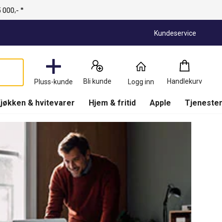
 000,- *
Kundeservice
Handlekurv
:
0
Produkter
Bli kunde
Handlekurv
Pluss-kunde
Logg inn
(
Handlekurv
)
jøkken & hvitevarer
Hjem & fritid
Apple
Tjenester