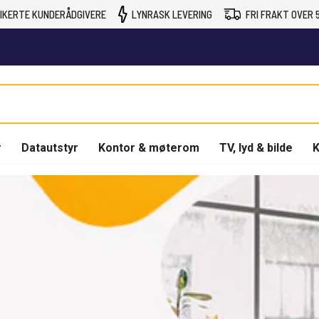
IKERTE KUNDERÅDGIVERE
LYNRASK LEVERING
FRI FRAKT OVER 5
r
Datautstyr
Kontor & møterom
TV, lyd & bilde
K