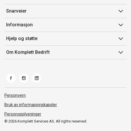
Snarveier
Min side
Informasjon
Ordreoversikt
Salgsbetingelser
Hjelp og støtte
Mine produkter
Avtalevilkår for Komplett Bedrift Pluss
Kontakt oss
Om Komplett Bedrift
Produsenter
Retur
Om oss
EE-avfall
Frakt og levering
Jobb i Komplett
Retningslinjer kundekonkurranser
Ofte stilte spørsmål
Miljøarbeid og ESG
Åpenhetsloven
Personvern
Whistleblowing
Bruk av informasjonskapsler
Personopplysninger
© 2026 Komplett Services AS. All rights reserved.