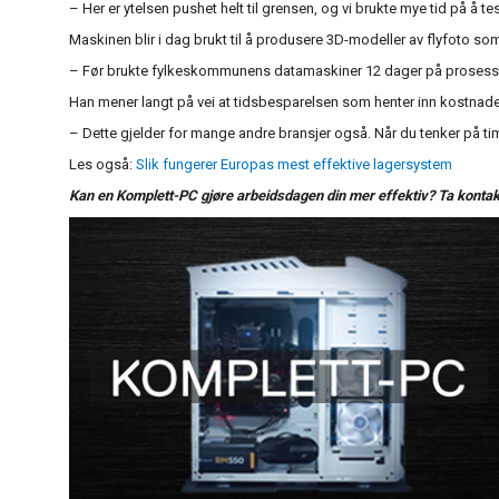
– Her er ytelsen pushet helt til grensen, og vi brukte mye tid på å 
Maskinen blir i dag brukt til å produsere 3D-modeller av flyfoto 
– Før brukte fylkeskommunens datamaskiner 12 dager på prosessen,
Han mener langt på vei at tidsbesparelsen som henter inn kostna
– Dette gjelder for mange andre bransjer også. Når du tenker på ti
Les også:
Slik fungerer Europas mest effektive lagersystem
Kan en Komplett-PC gjøre arbeidsdagen din mer effektiv? Ta konta