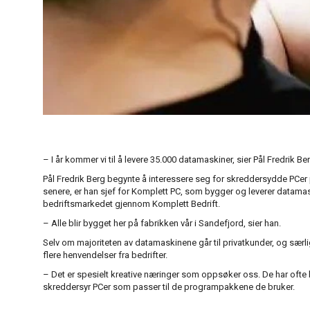
– I år kommer vi til å levere 35.000 datamaskiner, sier Pål Fredrik Be
Pål Fredrik Berg begynte å interessere seg for skreddersydde PCer på
senere, er han sjef for Komplett PC, som bygger og leverer datamas
bedriftsmarkedet gjennom Komplett Bedrift.
– Alle blir bygget her på fabrikken vår i Sandefjord, sier han.
Selv om majoriteten av datamaskinene går til privatkunder, og særli
flere henvendelser fra bedrifter.
– Det er spesielt kreative næringer som oppsøker oss. De har ofte 
skreddersyr PCer som passer til de programpakkene de bruker.