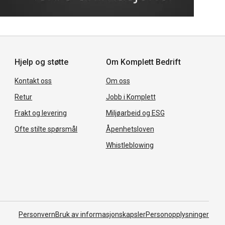
Hjelp og støtte
Om Komplett Bedrift
Kontakt oss
Om oss
Retur
Jobb i Komplett
Frakt og levering
Miljøarbeid og ESG
Ofte stilte spørsmål
Åpenhetsloven
Whistleblowing
Personvern
Bruk av informasjonskapsler
Personopplysninger