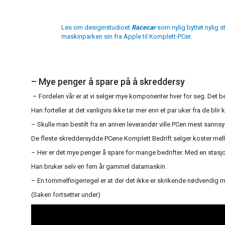
Les om desiginstudioet
Racecar
som nylig
byttet nylig s
maskinparken sin fra Apple til Komplett-PCer.
– Mye penger å spare på å skreddersy
– Fordelen vår er at vi selger mye komponenter hver for seg. Det be
Han forteller at det vanligvis ikke tar mer enn et par uker fra de b
– Skulle man bestilt fra en annen leverandør ville PCen mest sannsyn
De fleste skreddersydde PCene Komplett Bedrift selger koster mel
– Her er det mye penger å spare for mange bedrifter. Med en stasjonær
Han bruker selv en fem år gammel datamaskin.
– En tommelfingerregel er at der det ikke er skrikende nødvendig me
(Saken fortsetter under)