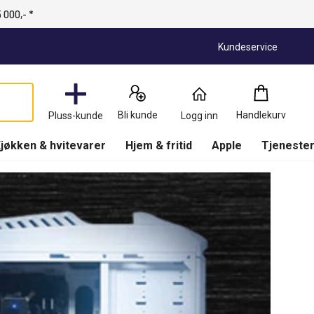
 000,- *
Kundeservice
Handlekurv
:
0
Produkter
Bli kunde
Handlekurv
Pluss-kunde
Logg inn
(
Handlekurv
)
jøkken & hvitevarer
Hjem & fritid
Apple
Tjenester