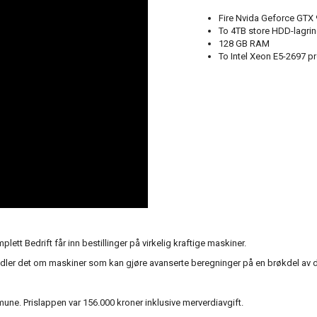
Fire Nvida Geforce GTX 9
To 4TB store HDD-lagri
128 GB RAM
To Intel Xeon E5-2697 pr
tt Bedrift får inn bestillinger på virkelig kraftige maskiner.
andler det om maskiner som kan gjøre avanserte beregninger på en brøkdel av den
une. Prislappen var 156.000 kroner inklusive merverdiavgift.