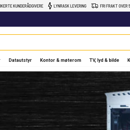
IKERTE KUNDERÅDGIVERE
LYNRASK LEVERING
FRI FRAKT OVER 5
r
Datautstyr
Kontor & møterom
TV, lyd & bilde
K