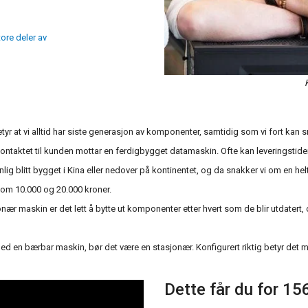
tore deler av
tyr at vi alltid har siste generasjon av komponenter, samtidig som vi fort kan 
lir kontaktet til kunden mottar en ferdigbygget datamaskin. Ofte kan leveringsti
lig blitt bygget i Kina eller nedover på kontinentet, og da snakker vi om en hel
lom 10.000 og 20.000 kroner.
 maskin er det lett å bytte ut komponenter etter hvert som de blir utdatert, og 
d en bærbar maskin, bør det være en stasjonær. Konfigurert riktig betyr det m
Dette får du for 15