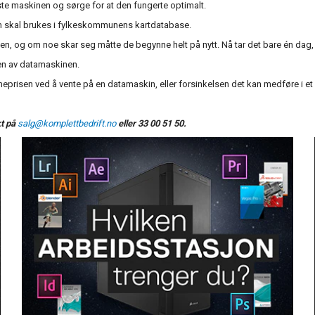
teste maskinen og sørge for at den fungerte optimalt.
som skal brukes i fylkeskommunens kartdatabase.
 og om noe skar seg måtte de begynne helt på nytt. Nå tar det bare én dag, 
den av datamaskinen.
meprisen ved å vente på en datamaskin, eller forsinkelsen det kan medføre i et
kt på
salg@komplettbedrift.no
eller 33 00 51 50.