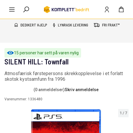
DEDIKERT HJELP
LYNRASK LEVERING
FRI FRAKT*
15 personer har sett på varen nylig
SILENT HILL: Townfall
Atmosfærisk førstepersons skrekkopplevelse i et forlatt
skotsk kystsamfunn fra 1996
(0 anmeldelser)
Skriv anmeldelse
Varenummer:
1336480
1
/
7