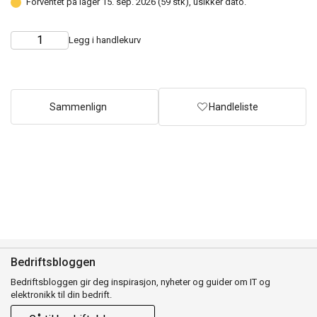
Forventet på lager 15. sep. 2026 (59 stk), usikker dato.
Legg i handlekurv
Choose
Quantity
quantity
Sammenlign
Handleliste
Bedriftsbloggen
Bedriftsbloggen gir deg inspirasjon, nyheter og guider om IT og
elektronikk til din bedrift.