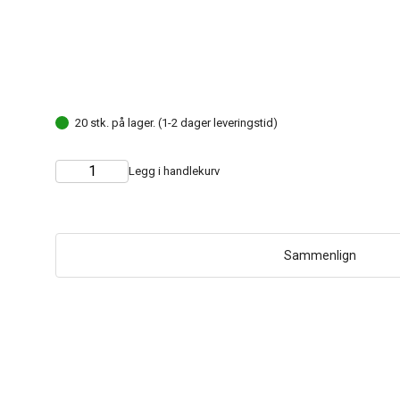
20 stk. på lager. (1-2 dager leveringstid)
Legg i handlekurv
Choose
Quantity
quantity
Sammenlign