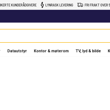
IKERTE KUNDERÅDGIVERE
LYNRASK LEVERING
FRI FRAKT OVER 5
r
Datautstyr
Kontor & møterom
TV, lyd & bilde
K