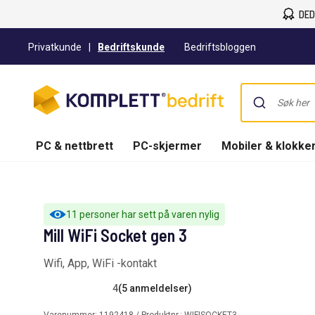
DED
Privatkunde
|
Bedriftskunde
Bedriftsbloggen
PC & nettbrett
PC-skjermer
Mobiler & klokke
11 personer har sett på varen nylig
Mill WiFi Socket gen 3
Wifi, App, WiFi -kontakt
4
(5 anmeldelser)
Varenummer:
1192418
/ Produktnr.:
WIFISOCKET3