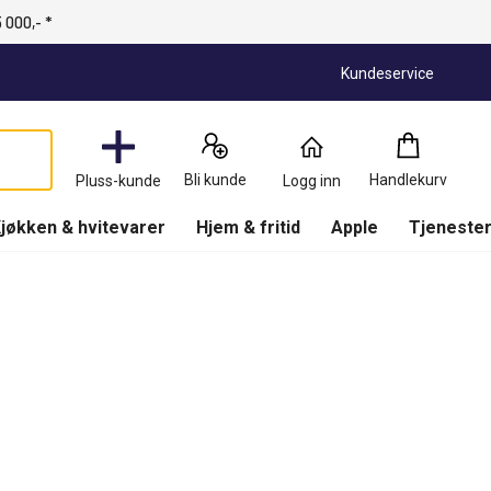
 000,- *
Kundeservice
Handlekurv
:
0
Produkter
Bli kunde
Handlekurv
Pluss-kunde
Logg inn
(
Handlekurv
)
jøkken & hvitevarer
Hjem & fritid
Apple
Tjenester