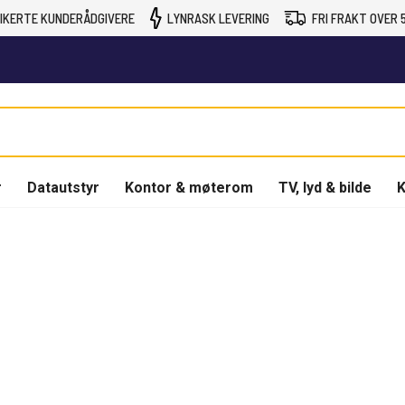
IKERTE KUNDERÅDGIVERE
LYNRASK LEVERING
FRI FRAKT OVER 5
r
Datautstyr
Kontor & møterom
TV, lyd & bilde
K