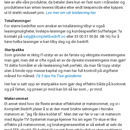
leie av alle våre produkter, da betaler dere kun en fast sum i måneden og
produktene kan enten leveres tilbake etter endt leieperiode eller kjøpes
ut til sterkt redusert pris.
Les mer om vår leieløsning her.
Totalløsninger
For større bedrifter som ønsker en totalløsning tilbyr vi også
leasingmuligheter, livsløps-løsninger og kundespesifikt bufferlager. Ta
kontakt på
salg@komplettbedrift.no
eller 33 00 51 50 (kl. 08-16) for å
høre hvilke løsninger vi kan tilby deg og din bedrift.
Startpakka
Som gründer er riktig IT-utstyr en av de første og viktigste investeringene
man gjør, men det er ofte også en av de dyreste investeringene man gjør!
Til dette formålet er vår leieløsning helt perfekt, da man får topp utstyr
uten å binde opp masse kapital og man har full kontroll på utgiftene
måned for måned.
Få 5 tips fra Tise-gründerne
Her har vi satt opp en startpakke som gjør deg effektiv både på kontoret
og på farten, og prisen pr mnd kan bli så lav som ,- pr mnd.
Møterommet
Et annet sted hvor de fleste ønsker effektivitet er møterommet, og vi i
Komplett Bedrift pleier å si at den mest brukte setningen i Norske
møterom er; "jeg får ikke koblet til". Men det var før vi var i et møterom
med Apple-TV! Systemet mange kjenner fra sin egen TV-stue er like
effektiv på møterommet, og brukergrensesnittet er så enkelt at selv de
med TEK-skrekk får koblet til og vist frem sitt budskap uten problemer.