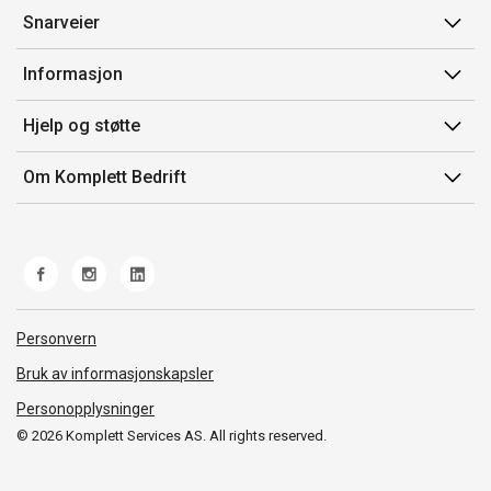
Snarveier
Min side
Informasjon
Ordreoversikt
Salgsbetingelser
Hjelp og støtte
Mine produkter
Avtalevilkår for Komplett Bedrift Pluss
Kontakt oss
Om Komplett Bedrift
Produsenter
Retur
Om oss
EE-avfall
Frakt og levering
Jobb i Komplett
Retningslinjer kundekonkurranser
Ofte stilte spørsmål
Miljøarbeid og ESG
Åpenhetsloven
Personvern
Whistleblowing
Bruk av informasjonskapsler
Personopplysninger
© 2026 Komplett Services AS. All rights reserved.