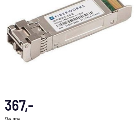
367,-
Eks. mva.