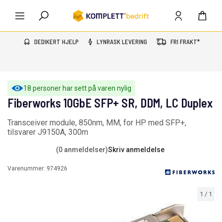
DEDIKERT HJELP
LYNRASK LEVERING
FRI FRAKT*
18 personer har sett på varen nylig
Fiberworks 10GbE SFP+ SR, DDM, LC Duplex
Transceiver module, 850nm, MM, for HP med SFP+,
tilsvarer J9150A, 300m
(0 anmeldelser)
Skriv anmeldelse
Varenummer:
974926
1
/
1