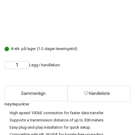
8 stk. på lager. (1-2 dager leveringstid)
Legg i handlekurv
Choose
Quantity
quantity
Sammenlign
Handleliste
Høydepunkter
High-speed 10GbE connection for faster data transfer.
Supports a transmission distance of up to 300 meters.
Easy plug-and-play installation for quick setup.
Compatible with HP J9150A for hassle-free upgrading.