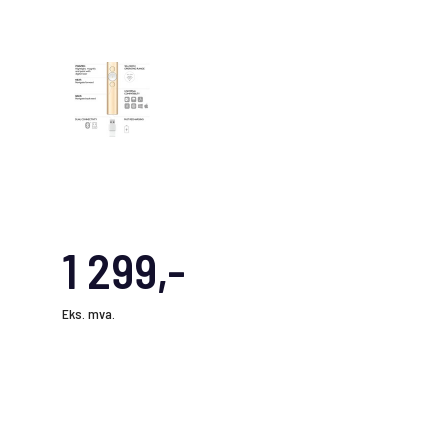
1 299,-
Eks. mva.