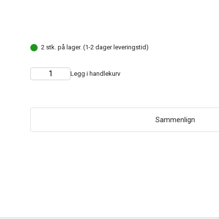
2 stk. på lager. (1-2 dager leveringstid)
Legg i handlekurv
Choose
Quantity
quantity
Sammenlign