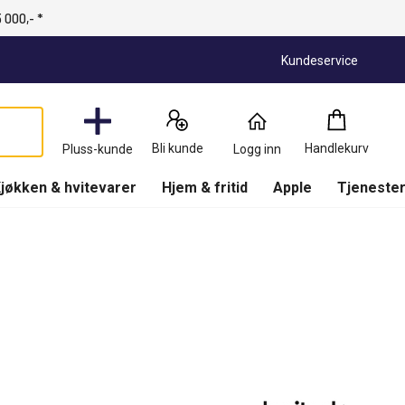
 000,- *
Kundeservice
Handlekurv
:
0
Produkter
Bli kunde
Handlekurv
Pluss-kunde
Logg inn
(
Handlekurv
)
jøkken & hvitevarer
Hjem & fritid
Apple
Tjenester