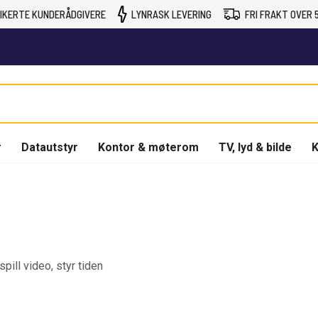
IKERTE KUNDERÅDGIVERE
LYNRASK LEVERING
FRI FRAKT OVER 5
r
Datautstyr
Kontor & møterom
TV, lyd & bilde
K
pill video, styr tiden