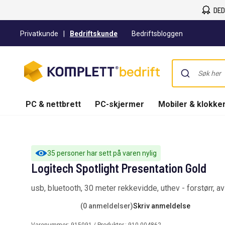
DED
Privatkunde
|
Bedriftskunde
Bedriftsbloggen
PC & nettbrett
PC-skjermer
Mobiler & klokke
35 personer har sett på varen nylig
Logitech Spotlight Presentation Gold
usb, bluetooth, 30 meter rekkevidde, uthev - forstørr, avs
(0 anmeldelser)
Skriv anmeldelse
Varenummer:
915091
/ Produktnr.:
910-004862