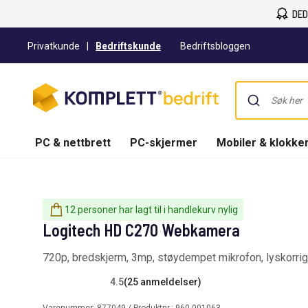
DED
Privatkunde
|
Bedriftskunde
Bedriftsbloggen
PC & nettbrett
PC-skjermer
Mobiler & klokke
12 personer har lagt til i handlekurv nylig
Logitech HD C270 Webkamera
720p, bredskjerm, 3mp, støydempet mikrofon, lyskorrige
4.5
(25 anmeldelser)
Varenummer:
877049
/ Produktnr.:
960-001063