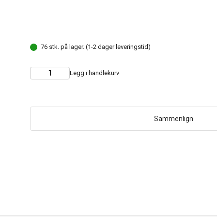
76 stk. på lager. (1-2 dager leveringstid)
Legg i handlekurv
Choose
Quantity
quantity
Sammenlign