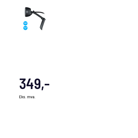
349,-
Eks. mva.