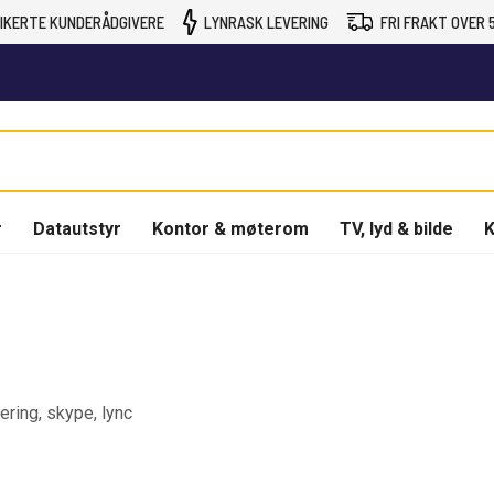
IKERTE KUNDERÅDGIVERE
LYNRASK LEVERING
FRI FRAKT OVER 5
r
Datautstyr
Kontor & møterom
TV, lyd & bilde
K
ring, skype, lync