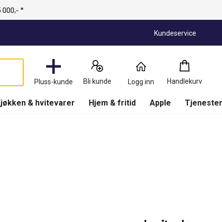
 000,- *
Kundeservice
Handlekurv
:
0
Produkter
Bli kunde
Handlekurv
Pluss-kunde
Logg inn
(
Handlekurv
)
jøkken & hvitevarer
Hjem & fritid
Apple
Tjenester