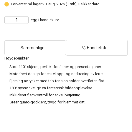
Forventet på lager 20. aug. 2026 (1 stk), usikker dato.
Legg i handlekurv
Choose
Quantity
quantity
Sammenlign
Handleliste
Høydepunkter
Stort 110" skjerm, perfekt for filmer og presentasjoner.
Motorisert design for enkel opp- og nedtrening av lerret.
Fjerning av rynker med tab-tension holder overflaten flat.
180° synsvinkel gir en fantastisk bildeopplevelse.
Inkluderer fjernkontroll for enkel betjening.
Greenguard-godkjent, trygg for hjemmet ditt.