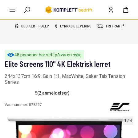
DEDIKERT HJELP
LYNRASK LEVERING
FRI FRAKT*
48 personer har sett på varen nylig
Elite Screens 110" 4K Elektrisk lerret
244x137cm 16:9, Gain 1:1, MaxWhite, Saker Tab Tension
Series
5
(2 anmeldelser)
Varenummer:
873527
1
/
4