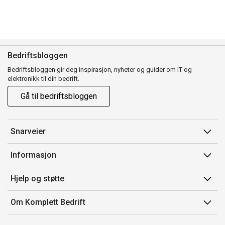
Bedriftsbloggen
Bedriftsbloggen gir deg inspirasjon, nyheter og guider om IT og
elektronikk til din bedrift.
Gå til bedriftsbloggen
Snarveier
Min side
Informasjon
Ordreoversikt
Salgsbetingelser
Hjelp og støtte
Mine produkter
Avtalevilkår for Komplett Bedrift Pluss
Kontakt oss
Om Komplett Bedrift
Produsenter
Retur
Om oss
EE-avfall