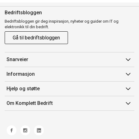
Bedriftsbloggen
Bedriftsbloggen gir deg inspirasjon, nyheter og guider om IT og
elektronikk til din bedrift.
Gå til bedriftsbloggen
Snarveier
Min side
Informasjon
Ordreoversikt
Salgsbetingelser
Hjelp og støtte
Mine produkter
Avtalevilkår for Komplett Bedrift Pluss
Kontakt oss
Om Komplett Bedrift
Produsenter
Retur
Om oss
EE-avfall
Frakt og levering
Jobb i Komplett
Retningslinjer kundekonkurranser
Ofte stilte spørsmål
Miljøarbeid og ESG