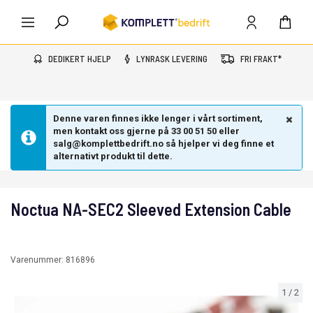
DEDIKERT HJELP
LYNRASK LEVERING
FRI FRAKT*
Denne varen finnes ikke lenger i vårt sortiment,
men kontakt oss gjerne på 33 00 51 50 eller
salg@komplettbedrift.no så hjelper vi deg finne et
alternativt produkt til dette.
Noctua NA-SEC2 Sleeved Extension Cable
Varenummer:
816896
1
/
2