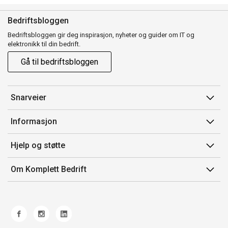
Bedriftsbloggen
Bedriftsbloggen gir deg inspirasjon, nyheter og guider om IT og
elektronikk til din bedrift.
Gå til bedriftsbloggen
Snarveier
Min side
Informasjon
Ordreoversikt
Salgsbetingelser
Hjelp og støtte
Mine produkter
Avtalevilkår for Komplett Bedrift Pluss
Kontakt oss
Om Komplett Bedrift
Produsenter
Retur
Om oss
EE-avfall
Frakt og levering
Jobb i Komplett
Retningslinjer kundekonkurranser
Ofte stilte spørsmål
Miljøarbeid og ESG