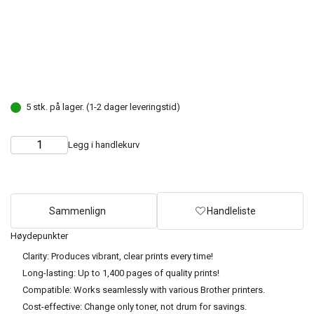
5 stk. på lager. (1-2 dager leveringstid)
Legg i handlekurv
Choose
Quantity
quantity
Sammenlign
Handleliste
Høydepunkter
Clarity: Produces vibrant, clear prints every time!
Long-lasting: Up to 1,400 pages of quality prints!
Compatible: Works seamlessly with various Brother printers.
Cost-effective: Change only toner, not drum for savings.