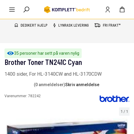
DEDIKERT HJELP
LYNRASK LEVERING
FRI FRAKT*
35 personer har sett på varen nylig
Brother Toner TN241C Cyan
1400 sider, For HL-3140CW and HL-3170CDW
(0 anmeldelser)
Skriv anmeldelse
Varenummer:
782242
1
/
1