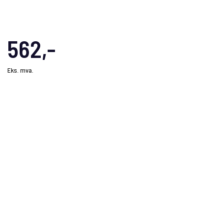
562,-
Eks. mva.