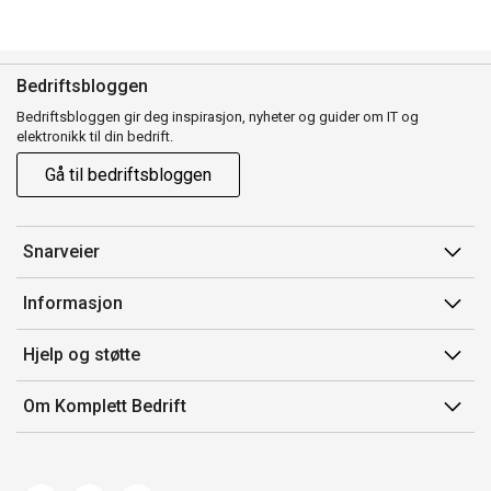
Bedriftsbloggen
Bedriftsbloggen gir deg inspirasjon, nyheter og guider om IT og
elektronikk til din bedrift.
Gå til bedriftsbloggen
Snarveier
Min side
Informasjon
Ordreoversikt
Salgsbetingelser
Hjelp og støtte
Mine produkter
Avtalevilkår for Komplett Bedrift Pluss
Kontakt oss
Om Komplett Bedrift
Produsenter
Retur
Om oss
EE-avfall
Frakt og levering
Jobb i Komplett
Retningslinjer kundekonkurranser