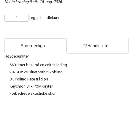
Neste levering 5 stk. 15. aug. 2026
Legg i handlekurv
Choose
Quantity
quantity
Sammenlign
Handleliste
Høydepunkter
660 timer bruk på en enkelt lading
2.4 GHz 26 Bluetooth-tilkobling
8K Polling Rate trådløs
Keychron Silk POM-bryter
Forbedrede akustiske skum