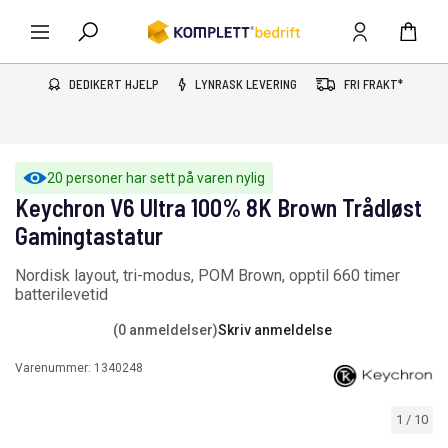
DEDIKERT HJELP
LYNRASK LEVERING
FRI FRAKT*
20 personer har sett på varen nylig
Keychron V6 Ultra 100% 8K Brown Trådløst
Gamingtastatur
Nordisk layout, tri-modus, POM Brown, opptil 660 timer
batterilevetid
(0 anmeldelser)
Skriv anmeldelse
Varenummer:
1340248
1
/
10