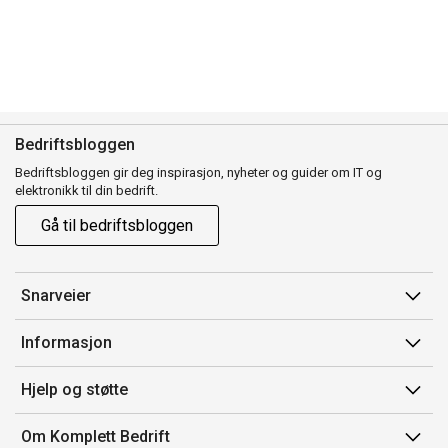
Bedriftsbloggen
Bedriftsbloggen gir deg inspirasjon, nyheter og guider om IT og
elektronikk til din bedrift.
Gå til bedriftsbloggen
Snarveier
Min side
Informasjon
Ordreoversikt
Salgsbetingelser
Hjelp og støtte
Mine produkter
Avtalevilkår for Komplett Bedrift Pluss
Kontakt oss
Om Komplett Bedrift
Produsenter