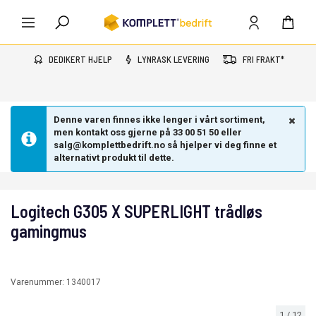
DEDIKERT HJELP
LYNRASK LEVERING
FRI FRAKT*
Denne varen finnes ikke lenger i vårt sortiment,
men kontakt oss gjerne på 33 00 51 50 eller
salg@komplettbedrift.no så hjelper vi deg finne et
alternativt produkt til dette.
Logitech G305 X SUPERLIGHT trådløs
gamingmus
Varenummer:
1340017
1
/
12