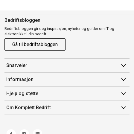
Bedriftsbloggen
Bedriftsbloggen gir deg inspirasjon, nyheter og guider om IT og
elektronikk til din bedrift.
Gå til bedriftsbloggen
Snarveier
Min side
Informasjon
Ordreoversikt
Salgsbetingelser
Hjelp og støtte
Mine produkter
Avtalevilkår for Komplett Bedrift Pluss
Kontakt oss
Om Komplett Bedrift
Produsenter
Retur
Om oss
EE-avfall
Frakt og levering
Jobb i Komplett
Retningslinjer kundekonkurranser