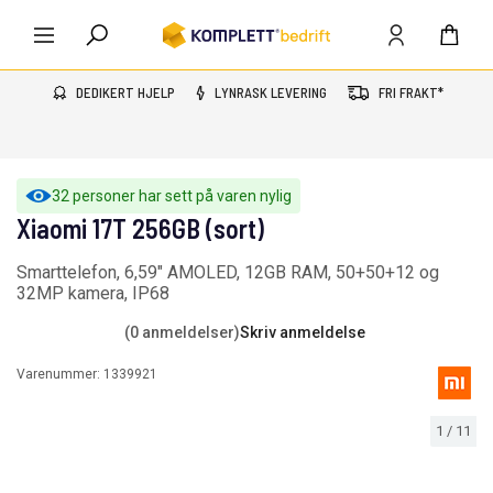
DEDIKERT HJELP
LYNRASK LEVERING
FRI FRAKT*
32 personer har sett på varen nylig
Xiaomi 17T 256GB (sort)
Smarttelefon, 6,59" AMOLED, 12GB RAM, 50+50+12 og
32MP kamera, IP68
(0 anmeldelser)
Skriv anmeldelse
Varenummer:
1339921
1
/
11