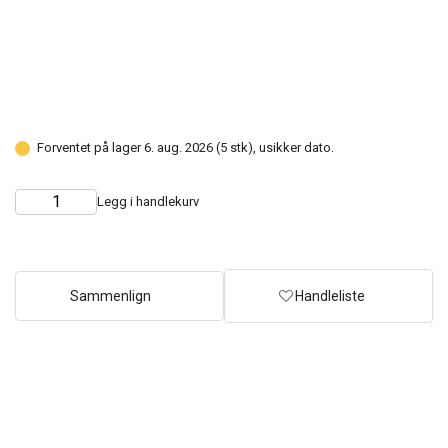
Forventet på lager 6. aug. 2026 (5 stk), usikker dato.
Legg i handlekurv
Choose
Quantity
quantity
Sammenlign
Handleliste