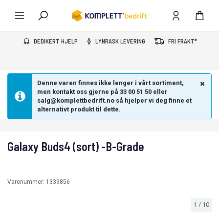
DEDIKERT HJELP
LYNRASK LEVERING
FRI FRAKT*
Denne varen finnes ikke lenger i vårt sortiment,
men kontakt oss gjerne på 33 00 51 50 eller
salg@komplettbedrift.no så hjelper vi deg finne et
alternativt produkt til dette.
Galaxy Buds4 (sort) -B-Grade
Varenummer:
1339856
1
/
10