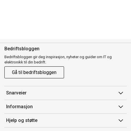
Bedriftsbloggen
Bedriftsbloggen gir deg inspirasjon, nyheter og guider om IT og
elektronikk til din bedrift.
Gå til bedriftsbloggen
Snarveier
Min side
Informasjon
Ordreoversikt
Salgsbetingelser
Hjelp og støtte
Mine produkter
Avtalevilkår for Komplett Bedrift Pluss