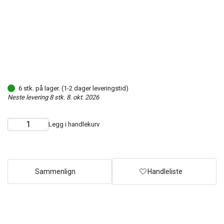
6 stk. på lager. (1-2 dager leveringstid)
Neste levering 8 stk. 8. okt. 2026
Legg i handlekurv
Choose
Quantity
quantity
Sammenlign
Handleliste