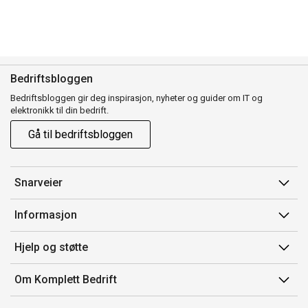
Bedriftsbloggen
Bedriftsbloggen gir deg inspirasjon, nyheter og guider om IT og
elektronikk til din bedrift.
Gå til bedriftsbloggen
Snarveier
Min side
Informasjon
Ordreoversikt
Salgsbetingelser
Hjelp og støtte
Mine produkter
Avtalevilkår for Komplett Bedrift Pluss
Kontakt oss
Om Komplett Bedrift
Produsenter
Retur
Om oss
EE-avfall