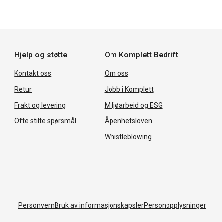
Hjelp og støtte
Om Komplett Bedrift
Kontakt oss
Om oss
Retur
Jobb i Komplett
Frakt og levering
Miljøarbeid og ESG
Ofte stilte spørsmål
Åpenhetsloven
Whistleblowing
Personvern
Bruk av informasjonskapsler
Personopplysninger