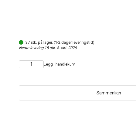
37 stk. på lager. (1-2 dager leveringstid)
Neste levering 15 stk. 8. okt. 2026
Legg i handlekurv
Choose
Quantity
quantity
Sammenlign