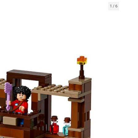
1
/
6