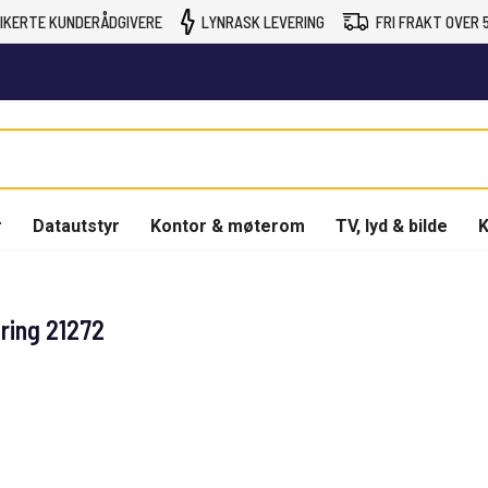
IKERTE KUNDERÅDGIVERE
LYNRASK LEVERING
FRI FRAKT OVER 5
r
Datautstyr
Kontor & møterom
TV, lyd & bilde
K
ring 21272