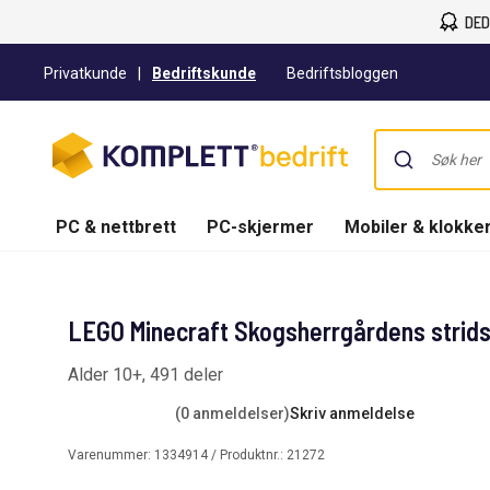
DED
Privatkunde
|
Bedriftskunde
Bedriftsbloggen
PC & nettbrett
PC-skjermer
Mobiler & klokke
LEGO Minecraft Skogsherrgårdens strids
Alder 10+, 491 deler
(0 anmeldelser)
Skriv anmeldelse
Varenummer:
1334914
/ Produktnr.:
21272