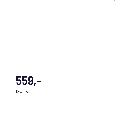
559,-
Eks. mva.