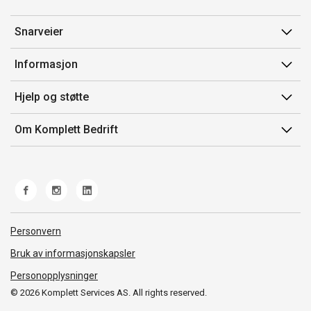
Snarveier
Min side
Informasjon
Ordreoversikt
Salgsbetingelser
Hjelp og støtte
Mine produkter
Avtalevilkår for Komplett Bedrift Pluss
Kontakt oss
Om Komplett Bedrift
Produsenter
Retur
Om oss
EE-avfall
Frakt og levering
Jobb i Komplett
Retningslinjer kundekonkurranser
Ofte stilte spørsmål
Miljøarbeid og ESG
Åpenhetsloven
Personvern
Whistleblowing
Bruk av informasjonskapsler
Personopplysninger
© 2026 Komplett Services AS. All rights reserved.