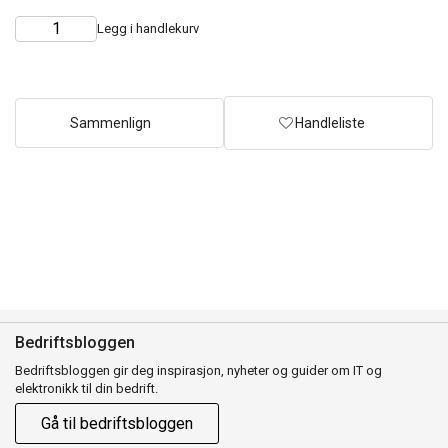
Legg i handlekurv
Choose
Quantity
quantity
Sammenlign
Handleliste
Bedriftsbloggen
Bedriftsbloggen gir deg inspirasjon, nyheter og guider om IT og
elektronikk til din bedrift.
Gå til bedriftsbloggen