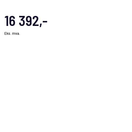
16 392,-
Eks. mva.