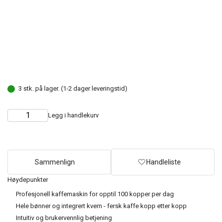
3 stk. på lager. (1-2 dager leveringstid)
Legg i handlekurv
Choose
Quantity
quantity
Sammenlign
Handleliste
Høydepunkter
Profesjonell kaffemaskin for opptil 100 kopper per dag
Hele bønner og integrert kvern - fersk kaffe kopp etter kopp
Intuitiv og brukervennlig betjening