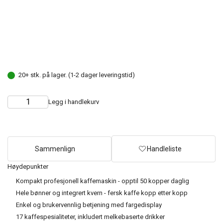
20+ stk. på lager. (1-2 dager leveringstid)
Legg i handlekurv
Choose
Quantity
quantity
Sammenlign
Handleliste
Høydepunkter
Kompakt profesjonell kaffemaskin - opptil 50 kopper daglig
Hele bønner og integrert kvern - fersk kaffe kopp etter kopp
Enkel og brukervennlig betjening med fargedisplay
17 kaffespesialiteter, inkludert melkebaserte drikker