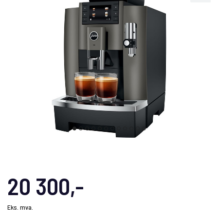
20 300,-
Eks. mva.