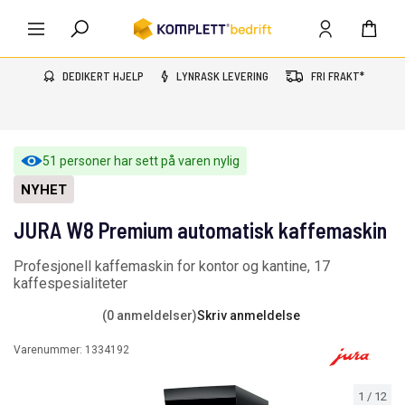
DEDIKERT HJELP
LYNRASK LEVERING
FRI FRAKT*
51 personer har sett på varen nylig
NYHET
JURA W8 Premium automatisk kaffemaskin
Profesjonell kaffemaskin for kontor og kantine, 17
kaffespesialiteter
(0 anmeldelser)
Skriv anmeldelse
Varenummer:
1334192
1
/
12