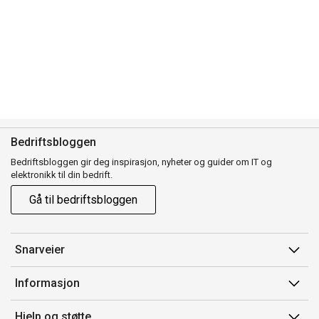
Bedriftsbloggen
Bedriftsbloggen gir deg inspirasjon, nyheter og guider om IT og
elektronikk til din bedrift.
Gå til bedriftsbloggen
Snarveier
Min side
Informasjon
Ordreoversikt
Salgsbetingelser
Hjelp og støtte