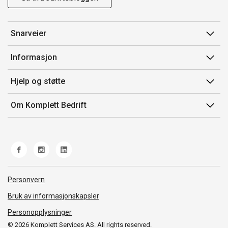
Snarveier
Min side
Informasjon
Ordreoversikt
Salgsbetingelser
Hjelp og støtte
Mine produkter
Avtalevilkår for Komplett Bedrift Pluss
Kontakt oss
Om Komplett Bedrift
Produsenter
Retur
Om oss
EE-avfall
Frakt og levering
Jobb i Komplett
Retningslinjer kundekonkurranser
Ofte stilte spørsmål
Miljøarbeid og ESG
Åpenhetsloven
Personvern
Whistleblowing
Bruk av informasjonskapsler
Personopplysninger
© 2026 Komplett Services AS. All rights reserved.