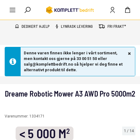
DEDIKERT HJELP
LYNRASK LEVERING
FRI FRAKT*
Denne varen finnes ikke lenger i vårt sortiment,
men kontakt oss gjerne på 33 00 51 50 eller
salg@komplettbedrift.no så hjelper vi deg finne et
alternativt produkt til dette.
Dreame Robotic Mower A3 AWD Pro 5000m2
Varenummer:
1334171
1
/
14