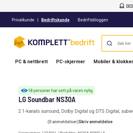
DED
Privatkunde
|
Bedriftskunde
Bedriftsbloggen
PC & nettbrett
PC-skjermer
Mobiler & klokke
18 personer har sett på varen nylig
LG Soundbar NS30A
2.1-kanals surround, Dolby Digital og DTS Digital, sub
(0 anmeldelser)
Skriv anmeldelse
Varenummer:
1334001
/ Produktnr.:
NS30A.ASWELLK