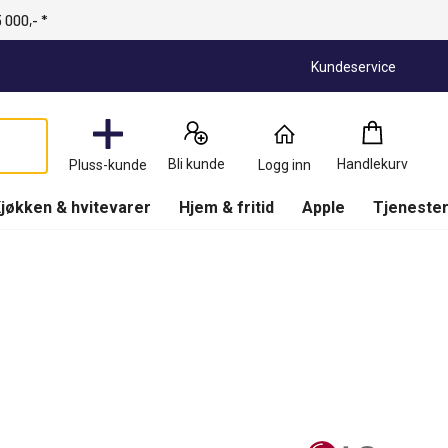
 000,- *
Kundeservice
Handlekurv
:
0
Produkter
Bli kunde
Handlekurv
Pluss-kunde
Logg inn
(
Handlekurv
)
jøkken & hvitevarer
Hjem & fritid
Apple
Tjenester