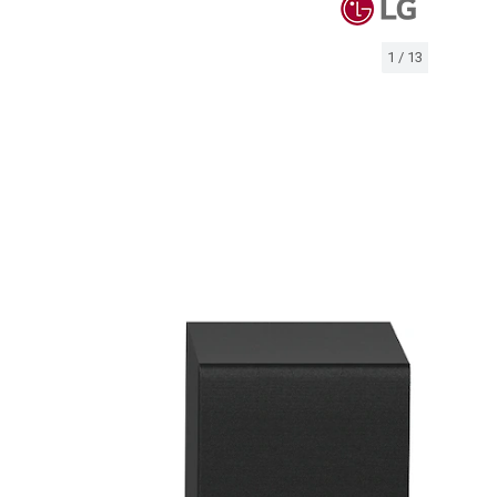
1
/
13