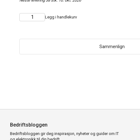
Neste levering 38 stk. 10. okt. 2026
Legg i handlekurv
Choose
Quantity
quantity
Sammenlign
Bedriftsbloggen
Bedriftsbloggen gir deg inspirasjon, nyheter og guider om IT
og elektronikk til din bedrift.