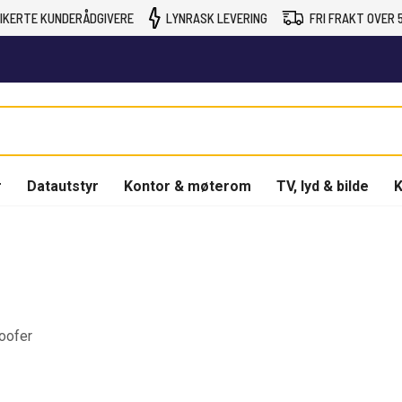
IKERTE KUNDERÅDGIVERE
LYNRASK LEVERING
FRI FRAKT OVER 5
r
Datautstyr
Kontor & møterom
TV, lyd & bilde
K
woofer