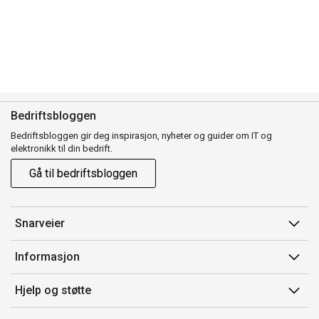
Bedriftsbloggen
Bedriftsbloggen gir deg inspirasjon, nyheter og guider om IT og
elektronikk til din bedrift.
Gå til bedriftsbloggen
Snarveier
Min side
Informasjon
Ordreoversikt
Salgsbetingelser
Hjelp og støtte
Mine produkter
Avtalevilkår for Komplett Bedrift Pluss
Kontakt oss