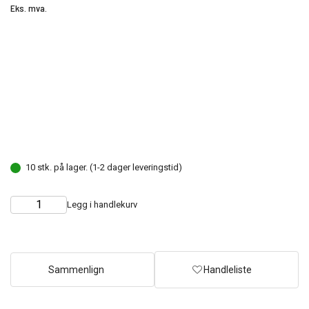
Eks. mva.
10 stk. på lager. (1-2 dager leveringstid)
Legg i handlekurv
Choose
Quantity
quantity
Sammenlign
Handleliste