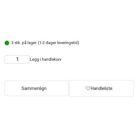
3 stk. på lager. (1-2 dager leveringstid)
Legg i handlekurv
Choose
Quantity
quantity
Sammenlign
Handleliste