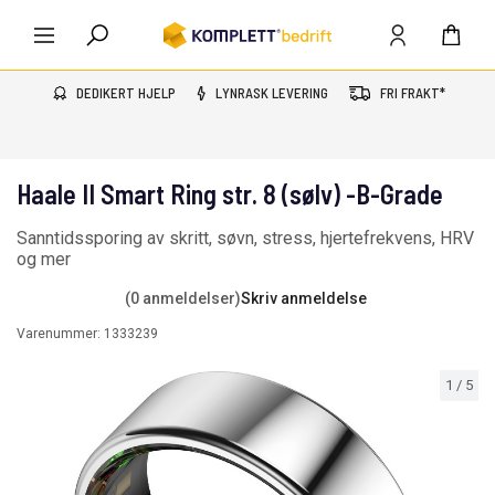
DEDIKERT HJELP
LYNRASK LEVERING
FRI FRAKT*
Haale II Smart Ring str. 8 (sølv) -B-Grade
Sanntidssporing av skritt, søvn, stress, hjertefrekvens, HRV
og mer
(0 anmeldelser)
Skriv anmeldelse
Varenummer:
1333239
1
/
5