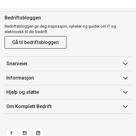
Bedriftsbloggen
Bedriftsbloggen gir deg inspirasjon, nyheter og guider om IT og
elektronikk til din bedrift.
Gå til bedriftsbloggen
Snarveier
Min side
Informasjon
Ordreoversikt
Salgsbetingelser
Hjelp og støtte
Mine produkter
Avtalevilkår for Komplett Bedrift Pluss
Kontakt oss
Om Komplett Bedrift
Produsenter
Retur
Om oss
EE-avfall
Frakt og levering
Jobb i Komplett
Retningslinjer kundekonkurranser
Ofte stilte spørsmål