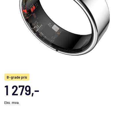
B-grade pris
1 279,-
Eks. mva.