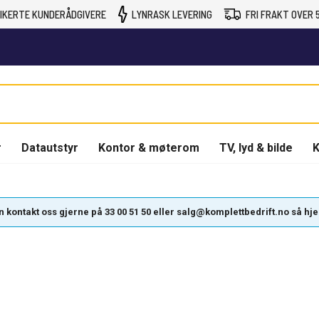
IKERTE KUNDERÅDGIVERE
LYNRASK LEVERING
FRI FRAKT OVER 5
r
Datautstyr
Kontor & møterom
TV, lyd & bilde
K
kontakt oss gjerne på 33 00 51 50 eller salg@komplettbedrift.no så hjelpe