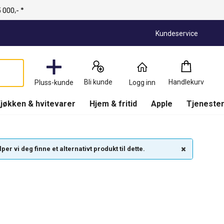
 000,- *
Kundeservice
Handlekurv
:
0
Produkter
Bli kunde
Handlekurv
Pluss-kunde
Logg inn
(
Handlekurv
)
jøkken & hvitevarer
Hjem & fritid
Apple
Tjenester
r vi deg finne et alternativt produkt til dette.