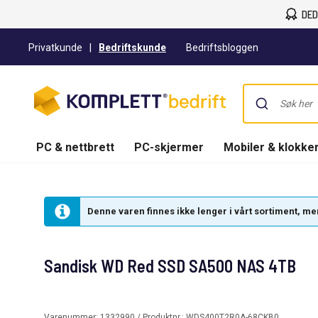
DED
Privatkunde
|
Bedriftskunde
Bedriftsbloggen
PC & nettbrett
PC-skjermer
Mobiler & klokke
Denne varen finnes ikke lenger i vårt sortiment, men 
Sandisk WD Red SSD SA500 NAS 4TB
Varenummer:
1332990
/ Produktnr.:
WDS400T2R0A-68CKB0