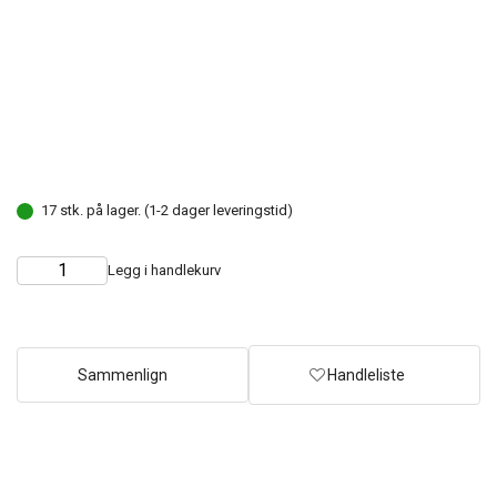
17 stk. på lager. (1-2 dager leveringstid)
Legg i handlekurv
Choose
Quantity
quantity
Sammenlign
Handleliste