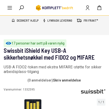
DEDIKERT HJELP
LYNRASK LEVERING
FRI FRAKT*
17 personer har sett på varen nylig
Swissbit iShield Key USB-A
sikkerhetsnøkkel med FIDO2 og MIFARE
USB-A FIDO2-token med ekstra MIFARE-støtte for sikker
arbeidsplass-tilgang
(0 anmeldelser)
Skriv anmeldelse
Varenummer:
1332595
1
/
1