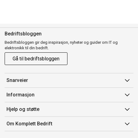
Bedriftsbloggen
Bedriftsbloggen gir deg inspirasjon, nyheter og guider om IT og
elektronikk til din bedrift.
Gå til bedriftsbloggen
Snarveier
Min side
Informasjon
Ordreoversikt
Salgsbetingelser
Hjelp og støtte
Mine produkter
Avtalevilkår for Komplett Bedrift Pluss
Kontakt oss
Om Komplett Bedrift
Produsenter
Retur
Om oss
EE-avfall