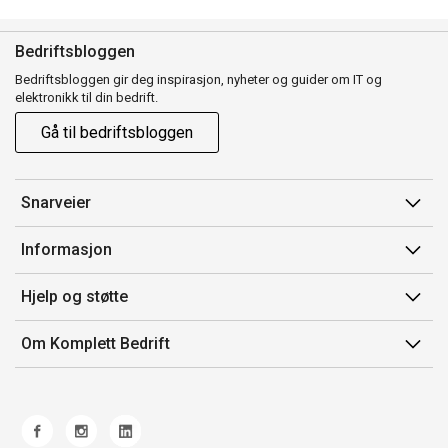
Bedriftsbloggen
Bedriftsbloggen gir deg inspirasjon, nyheter og guider om IT og
elektronikk til din bedrift.
Gå til bedriftsbloggen
Snarveier
Min side
Informasjon
Ordreoversikt
Salgsbetingelser
Hjelp og støtte
Mine produkter
Avtalevilkår for Komplett Bedrift Pluss
Kontakt oss
Om Komplett Bedrift
Produsenter
Retur
Om oss
EE-avfall
Frakt og levering
Jobb i Komplett
Retningslinjer kundekonkurranser
Ofte stilte spørsmål
Miljøarbeid og ESG