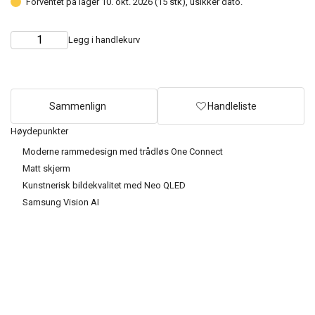
Forventet på lager 10. okt. 2026 (15 stk), usikker dato.
Legg i handlekurv
Choose
Quantity
quantity
Sammenlign
Handleliste
Høydepunkter
Moderne rammedesign med trådløs One Connect
Matt skjerm
Kunstnerisk bildekvalitet med Neo QLED
Samsung Vision AI