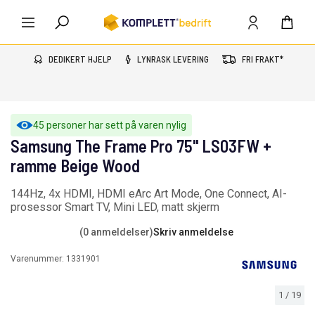
DEDIKERT HJELP
LYNRASK LEVERING
FRI FRAKT*
45 personer har sett på varen nylig
Samsung The Frame Pro 75" LS03FW +
ramme Beige Wood
144Hz, 4x HDMI, HDMI eArc Art Mode, One Connect, AI-
prosessor Smart TV, Mini LED, matt skjerm
(0 anmeldelser)
Skriv anmeldelse
Varenummer:
1331901
1
/
19