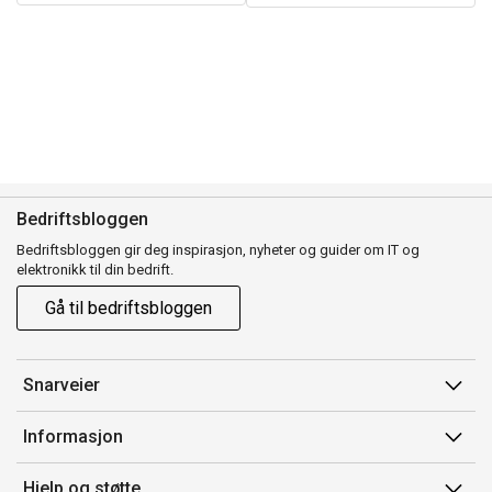
Bedriftsbloggen
Bedriftsbloggen gir deg inspirasjon, nyheter og guider om IT og
elektronikk til din bedrift.
Gå til bedriftsbloggen
Snarveier
Min side
Informasjon
Ordreoversikt
Salgsbetingelser
Hjelp og støtte