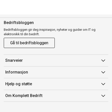
Bedriftsbloggen
Bedriftsbloggen gir deg inspirasjon, nyheter og guider om IT og
elektronikk til din bedrift.
Gå til bedriftsbloggen
Snarveier
Min side
Informasjon
Ordreoversikt
Salgsbetingelser
Hjelp og støtte
Mine produkter
Avtalevilkår for Komplett Bedrift Pluss
Kontakt oss
Om Komplett Bedrift
Produsenter
Retur
Om oss
EE-avfall
Frakt og levering