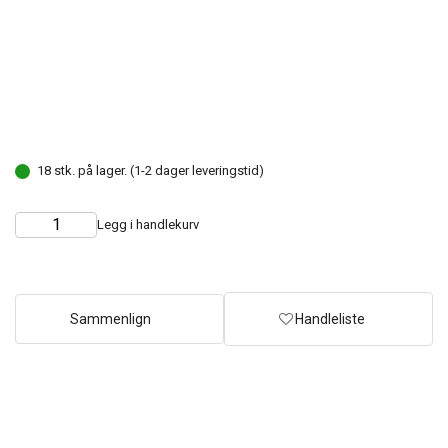
18 stk. på lager. (1-2 dager leveringstid)
Legg i handlekurv
Choose
Quantity
quantity
Sammenlign
Handleliste