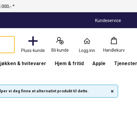
 000,- *
Kundeservice
Handlekurv
:
0
Produkter
Bli kunde
Handlekurv
Pluss-kunde
Logg inn
(
Handlekurv
)
jøkken & hvitevarer
Hjem & fritid
Apple
Tjenester
r vi deg finne et alternativt produkt til dette.