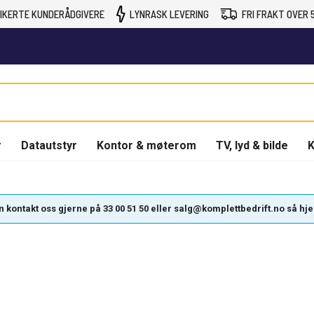
IKERTE KUNDERÅDGIVERE
LYNRASK LEVERING
FRI FRAKT OVER 5
r
Datautstyr
Kontor & møterom
TV, lyd & bilde
K
kontakt oss gjerne på 33 00 51 50 eller salg@komplettbedrift.no så hjelpe