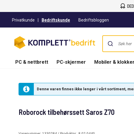
DED
Privatkunde
|
Bedriftskunde
Bedriftsbloggen
PC & nettbrett
PC-skjermer
Mobiler & klokke
Denne varen finnes ikke lenger i vårt sortiment, men 
Roborock tilbehørssett Saros Z70
Varenummer:
1330284
/ Produktnr.:
8.02.0440