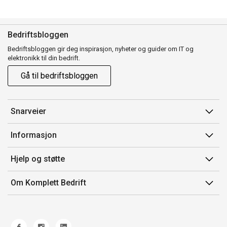
Bedriftsbloggen
Bedriftsbloggen gir deg inspirasjon, nyheter og guider om IT og
elektronikk til din bedrift.
Gå til bedriftsbloggen
Snarveier
Min side
Informasjon
Ordreoversikt
Salgsbetingelser
Hjelp og støtte
Mine produkter
Avtalevilkår for Komplett Bedrift Pluss
Kontakt oss
Om Komplett Bedrift
Produsenter
Retur
Om oss
EE-avfall
Frakt og levering
Jobb i Komplett
Retningslinjer kundekonkurranser