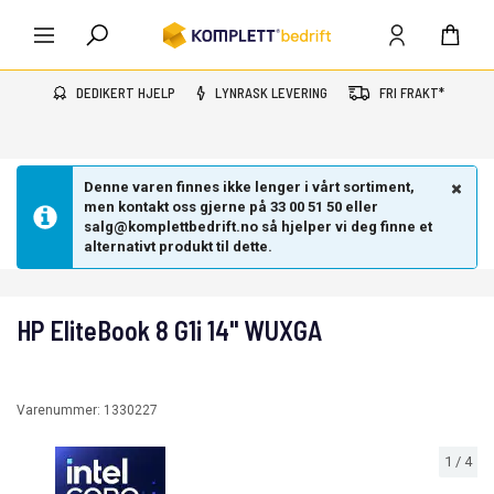
DEDIKERT HJELP
LYNRASK LEVERING
FRI FRAKT*
Denne varen finnes ikke lenger i vårt sortiment,
men kontakt oss gjerne på 33 00 51 50 eller
salg@komplettbedrift.no så hjelper vi deg finne et
alternativt produkt til dette.
HP EliteBook 8 G1i 14" WUXGA
Varenummer:
1330227
1
/
4