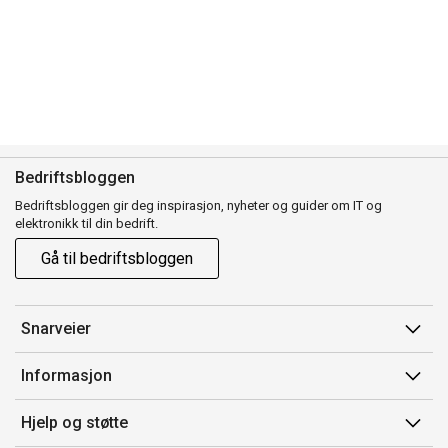
Bedriftsbloggen
Bedriftsbloggen gir deg inspirasjon, nyheter og guider om IT og
elektronikk til din bedrift.
Gå til bedriftsbloggen
Snarveier
Min side
Informasjon
Ordreoversikt
Salgsbetingelser
Hjelp og støtte
Mine produkter
Avtalevilkår for Komplett Bedrift Pluss