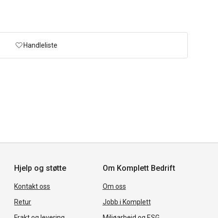
Handleliste
Hjelp og støtte
Om Komplett Bedrift
Kontakt oss
Om oss
Retur
Jobb i Komplett
Frakt og levering
Miljøarbeid og ESG