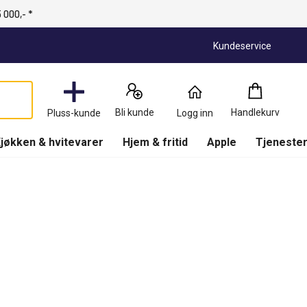
 000,- *
Kundeservice
Handlekurv
:
0
Produkter
Bli kunde
Handlekurv
Pluss-kunde
Logg inn
(
Handlekurv
)
jøkken & hvitevarer
Hjem & fritid
Apple
Tjenester