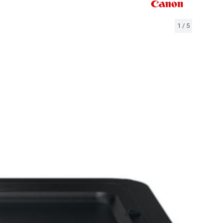
1
/
5