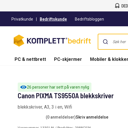
DED
Privatkunde
|
Bedriftskunde
Bedriftsbloggen
PC & nettbrett
PC-skjermer
Mobiler & klokke
26 personer har sett på varen nylig
Canon PIXMA TS9550A blekkskriver
blekkskriver, A3, 3 i en, Wifi
(0 anmeldelser)
Skriv anmeldelse
Varenummer:
1330146
/ Produktnr.:
2988C036