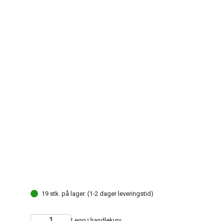
19 stk. på lager. (1-2 dager leveringstid)
Legg i handlekurv