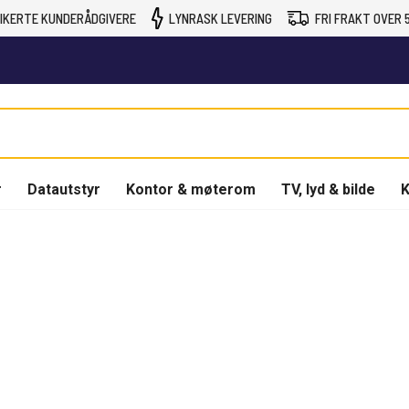
IKERTE KUNDERÅDGIVERE
LYNRASK LEVERING
FRI FRAKT OVER 5
r
Datautstyr
Kontor & møterom
TV, lyd & bilde
K