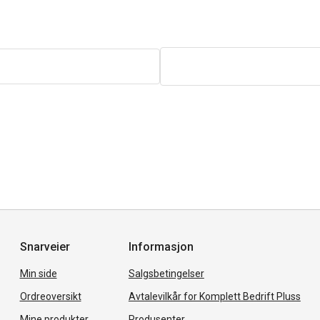
Snarveier
Informasjon
Min side
Salgsbetingelser
Ordreoversikt
Avtalevilkår for Komplett Bedrift Pluss
Mine produkter
Produsenter