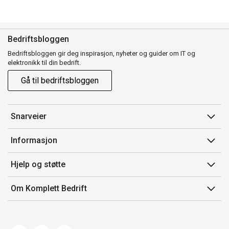
Bedriftsbloggen
Bedriftsbloggen gir deg inspirasjon, nyheter og guider om IT og
elektronikk til din bedrift.
Gå til bedriftsbloggen
Snarveier
Min side
Informasjon
Ordreoversikt
Salgsbetingelser
Hjelp og støtte
Mine produkter
Avtalevilkår for Komplett Bedrift Pluss
Kontakt oss
Om Komplett Bedrift
Produsenter
Retur
Om oss
EE-avfall
Frakt og levering
Jobb i Komplett
Retningslinjer kundekonkurranser