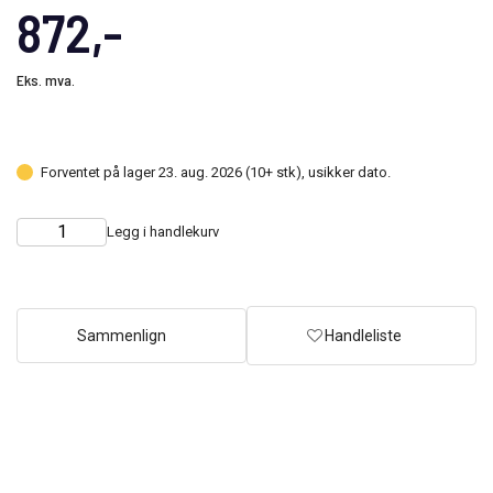
872,-
Eks. mva.
Forventet på lager 23. aug. 2026 (10+ stk), usikker dato.
Legg i handlekurv
Choose
Quantity
quantity
Sammenlign
Handleliste