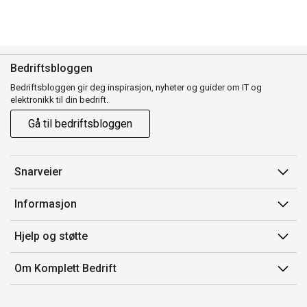
Bedriftsbloggen
Bedriftsbloggen gir deg inspirasjon, nyheter og guider om IT og
elektronikk til din bedrift.
Gå til bedriftsbloggen
Snarveier
Min side
Informasjon
Ordreoversikt
Salgsbetingelser
Hjelp og støtte
Mine produkter
Avtalevilkår for Komplett Bedrift Pluss
Kontakt oss
Om Komplett Bedrift
Produsenter
Retur
Om oss
EE-avfall
Frakt og levering