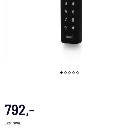
792,-
Eks. mva.