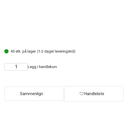
45 stk. på lager. (1-2 dager leveringstid)
Legg i handlekurv
Choose
Quantity
quantity
Sammenlign
Handleliste