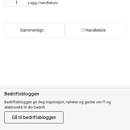
Legg i handlekurv
Choose
Quantity
quantity
Sammenlign
Handleliste
Bedriftsbloggen
Bedriftsbloggen gir deg inspirasjon, nyheter og guider om IT og
elektronikk til din bedrift.
Gå til bedriftsbloggen