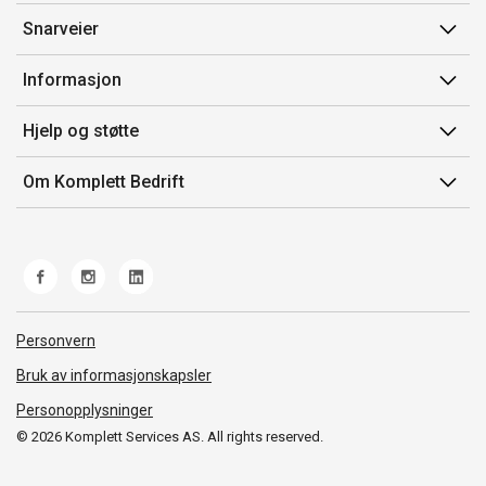
Snarveier
Min side
Informasjon
Ordreoversikt
Salgsbetingelser
Hjelp og støtte
Mine produkter
Avtalevilkår for Komplett Bedrift Pluss
Kontakt oss
Om Komplett Bedrift
Produsenter
Retur
Om oss
EE-avfall
Frakt og levering
Jobb i Komplett
Retningslinjer kundekonkurranser
Ofte stilte spørsmål
Miljøarbeid og ESG
Åpenhetsloven
Personvern
Whistleblowing
Bruk av informasjonskapsler
Personopplysninger
© 2026 Komplett Services AS. All rights reserved.