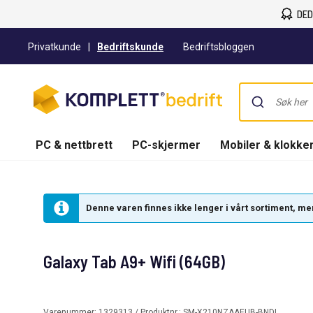
DED
Privatkunde
|
Bedriftskunde
Bedriftsbloggen
PC & nettbrett
PC-skjermer
Mobiler & klokke
Denne varen finnes ikke lenger i vårt sortiment, men 
Galaxy Tab A9+ Wifi (64GB)
Varenummer:
1329313
/ Produktnr.:
SM-X210NZAAEUB-BNDL