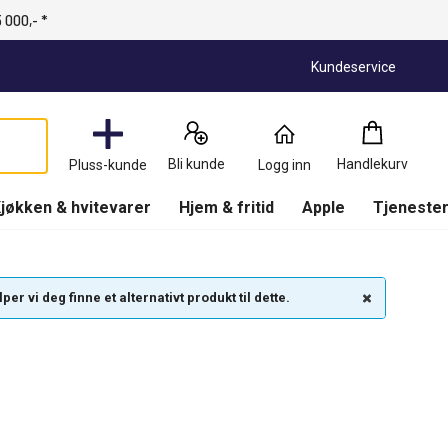
 000,- *
Kundeservice
Handlekurv
:
0
Produkter
Bli kunde
Handlekurv
Pluss-kunde
Logg inn
(
Handlekurv
)
jøkken & hvitevarer
Hjem & fritid
Apple
Tjenester
r vi deg finne et alternativt produkt til dette.