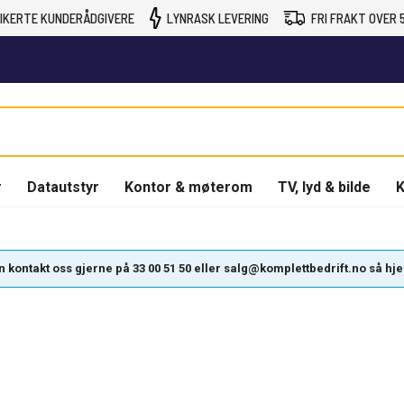
IKERTE KUNDERÅDGIVERE
LYNRASK LEVERING
FRI FRAKT OVER 5
r
Datautstyr
Kontor & møterom
TV, lyd & bilde
K
kontakt oss gjerne på 33 00 51 50 eller salg@komplettbedrift.no så hjelpe