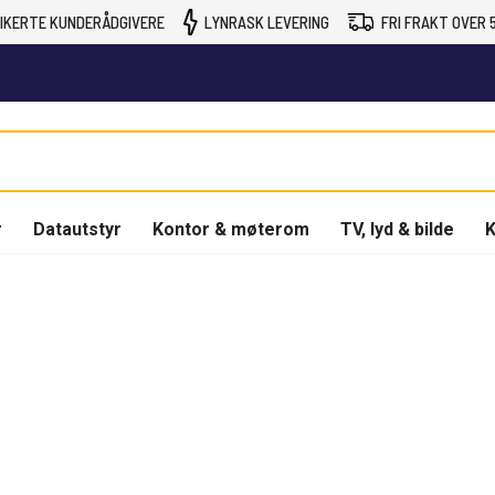
IKERTE KUNDERÅDGIVERE
LYNRASK LEVERING
FRI FRAKT OVER 5
r
Datautstyr
Kontor & møterom
TV, lyd & bilde
K