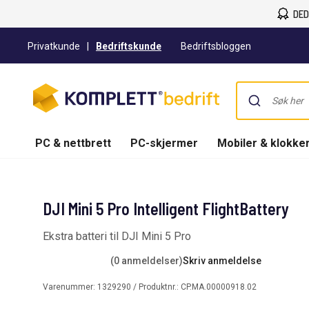
DED
Privatkunde
|
Bedriftskunde
Bedriftsbloggen
PC & nettbrett
PC-skjermer
Mobiler & klokke
DJI Mini 5 Pro Intelligent FlightBattery
Ekstra batteri til DJI Mini 5 Pro
(0 anmeldelser)
Skriv anmeldelse
Varenummer:
1329290
/ Produktnr.:
CP.MA.00000918.02