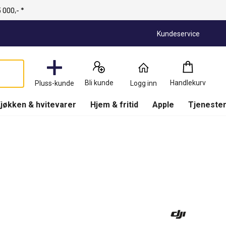
 000,- *
Kundeservice
Handlekurv
:
0
Produkter
Bli kunde
Handlekurv
Pluss-kunde
Logg inn
(
Handlekurv
)
jøkken & hvitevarer
Hjem & fritid
Apple
Tjenester