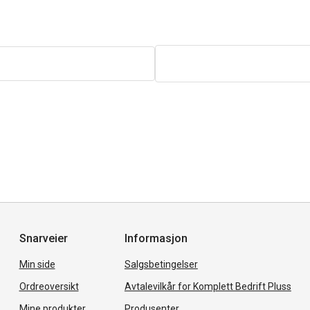
Snarveier
Informasjon
Min side
Salgsbetingelser
Ordreoversikt
Avtalevilkår for Komplett Bedrift Pluss
Mine produkter
Produsenter