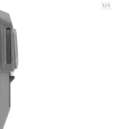
1
/
1