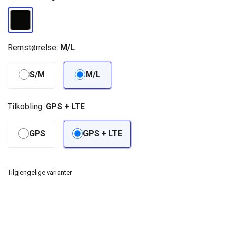
Remstørrelse:
M/L
S/M
M/L
Tilkobling:
GPS + LTE
GPS
GPS + LTE
Tilgjengelige varianter