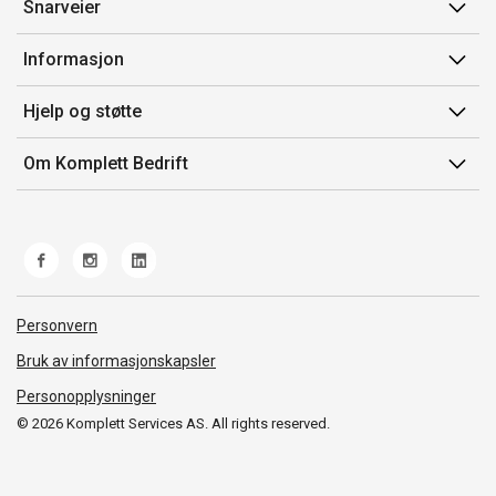
Snarveier
Min side
Informasjon
Ordreoversikt
Salgsbetingelser
Hjelp og støtte
Mine produkter
Avtalevilkår for Komplett Bedrift Pluss
Kontakt oss
Om Komplett Bedrift
Produsenter
Retur
Om oss
EE-avfall
Frakt og levering
Jobb i Komplett
Retningslinjer kundekonkurranser
Ofte stilte spørsmål
Miljøarbeid og ESG
Åpenhetsloven
Personvern
Whistleblowing
Bruk av informasjonskapsler
Personopplysninger
© 2026 Komplett Services AS. All rights reserved.