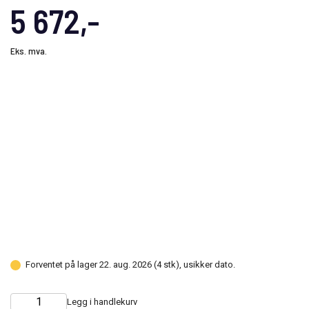
5 672,-
Eks. mva.
Forventet på lager 22. aug. 2026 (4 stk), usikker dato.
Legg i handlekurv
Choose
Quantity