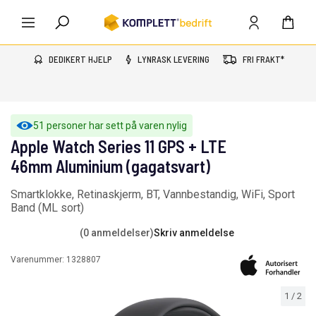
DEDIKERT HJELP
LYNRASK LEVERING
FRI FRAKT*
51 personer har sett på varen nylig
Apple Watch Series 11 GPS + LTE
46mm Aluminium (gagatsvart)
Smartklokke, Retinaskjerm, BT, Vannbestandig, WiFi, Sport
Band (ML sort)
(0 anmeldelser)
Skriv anmeldelse
Varenummer:
1328807
1
/
2