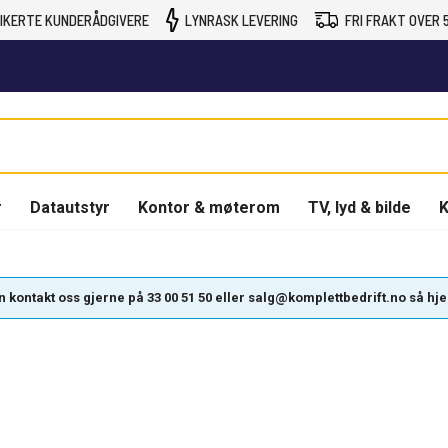
IKERTE KUNDERÅDGIVERE
LYNRASK LEVERING
FRI FRAKT OVER 5
r
Datautstyr
Kontor & møterom
TV, lyd & bilde
K
kontakt oss gjerne på 33 00 51 50 eller salg@komplettbedrift.no så hjelpe