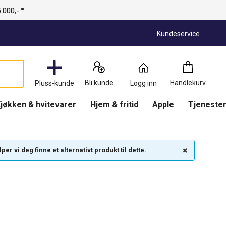
 000,- *
Kundeservice
Handlekurv
:
0
Produkter
Bli kunde
Handlekurv
Pluss-kunde
Logg inn
(
Handlekurv
)
jøkken & hvitevarer
Hjem & fritid
Apple
Tjenester
r vi deg finne et alternativt produkt til dette.