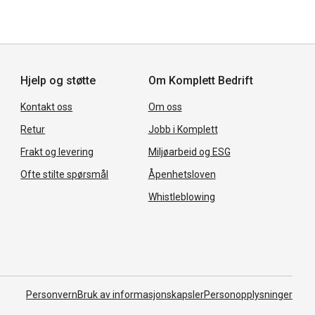
Hjelp og støtte
Om Komplett Bedrift
Kontakt oss
Om oss
Retur
Jobb i Komplett
Frakt og levering
Miljøarbeid og ESG
Ofte stilte spørsmål
Åpenhetsloven
Whistleblowing
Personvern
Bruk av informasjonskapsler
Personopplysninger