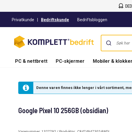
DED
Privatkunde
|
Bedriftskunde
Bedriftsbloggen
PC & nettbrett
PC-skjermer
Mobiler & klokke
Denne varen finnes ikke lenger i vårt sortiment, men 
Google Pixel 10 256GB (obsidian)
Varenummer:
1327792
/ Produktnr.:
C847494Z302-BNDL