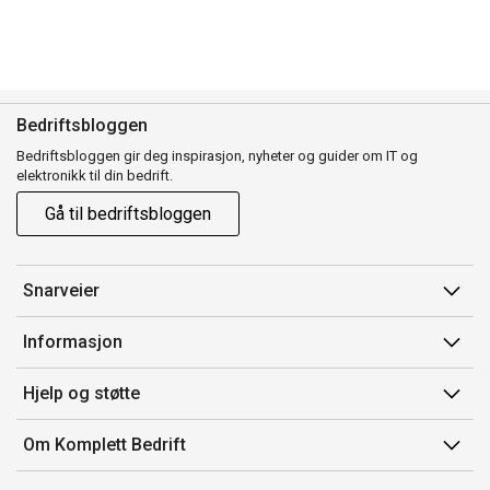
Bedriftsbloggen
Bedriftsbloggen gir deg inspirasjon, nyheter og guider om IT og
elektronikk til din bedrift.
Gå til bedriftsbloggen
Snarveier
Min side
Informasjon
Ordreoversikt
Salgsbetingelser
Hjelp og støtte
Mine produkter
Avtalevilkår for Komplett Bedrift Pluss
Kontakt oss
Om Komplett Bedrift
Produsenter
Retur
Om oss
EE-avfall