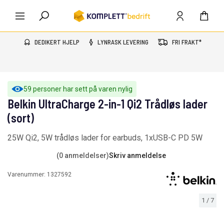
DEDIKERT HJELP
LYNRASK LEVERING
FRI FRAKT*
59 personer har sett på varen nylig
Belkin UltraCharge 2-in-1 Qi2 Trådløs lader
(sort)
25W Qi2, 5W trådløs lader for earbuds, 1xUSB-C PD 5W
(0 anmeldelser)
Skriv anmeldelse
Varenummer:
1327592
1
/
7