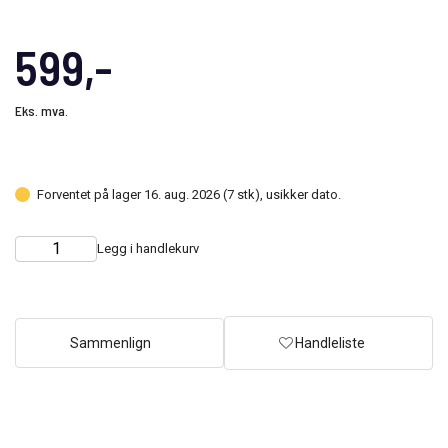
599,-
Eks. mva.
Forventet på lager 16. aug. 2026 (7 stk), usikker dato.
Legg i handlekurv
Choose
Quantity
quantity
Sammenlign
Handleliste