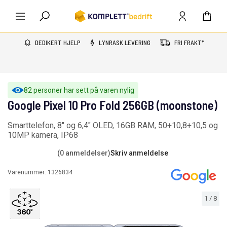
DEDIKERT HJELP
LYNRASK LEVERING
FRI FRAKT*
82 personer har sett på varen nylig
Google Pixel 10 Pro Fold 256GB (moonstone)
Smarttelefon, 8" og 6,4" OLED, 16GB RAM, 50+10,8+10,5 og
10MP kamera, IP68
(0 anmeldelser)
Skriv anmeldelse
Varenummer:
1326834
1
/
8