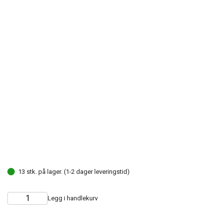
13 stk. på lager. (1-2 dager leveringstid)
Legg i handlekurv
Choose
Quantity
quantity