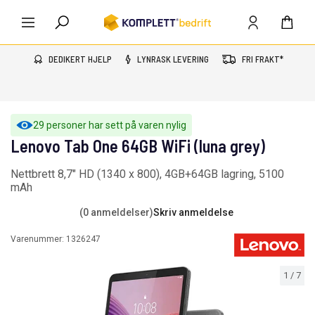
DEDIKERT HJELP
LYNRASK LEVERING
FRI FRAKT*
29 personer har sett på varen nylig
Lenovo Tab One 64GB WiFi (luna grey)
Nettbrett 8,7" HD (1340 x 800), 4GB+64GB lagring, 5100
mAh
(0 anmeldelser)
Skriv anmeldelse
Varenummer:
1326247
1
/
7