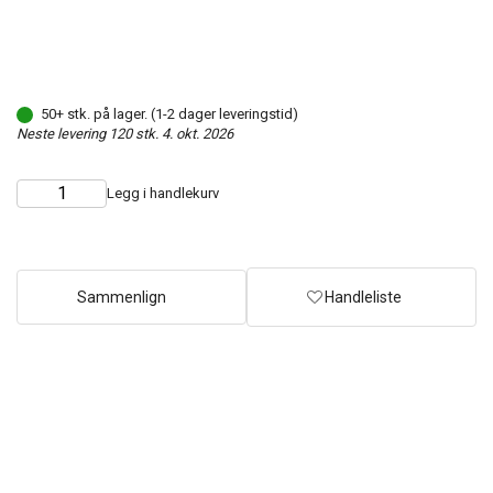
50+ stk. på lager. (1-2 dager leveringstid)
Neste levering 120 stk. 4. okt. 2026
Legg i handlekurv
Choose
Quantity
quantity
Sammenlign
Handleliste