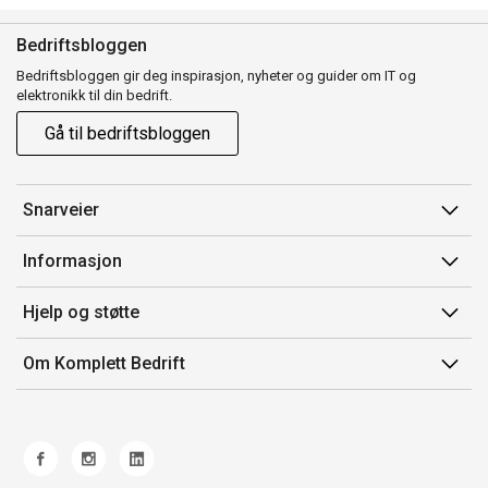
Bedriftsbloggen
Bedriftsbloggen gir deg inspirasjon, nyheter og guider om IT og
elektronikk til din bedrift.
Gå til bedriftsbloggen
Snarveier
Min side
Informasjon
Ordreoversikt
Salgsbetingelser
Hjelp og støtte
Mine produkter
Avtalevilkår for Komplett Bedrift Pluss
Kontakt oss
Om Komplett Bedrift
Produsenter
Retur
Om oss
EE-avfall
Frakt og levering
Jobb i Komplett
Retningslinjer kundekonkurranser
Ofte stilte spørsmål
Miljøarbeid og ESG