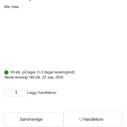
Eks. mva.
39 stk. på lager. (1-2 dager leveringstid)
Neste levering 180 stk. 23. sep. 2026
Legg i handlekurv
Choose
Quantity
quantity
Sammenlign
Handleliste