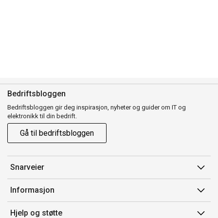
Bedriftsbloggen
Bedriftsbloggen gir deg inspirasjon, nyheter og guider om IT og
elektronikk til din bedrift.
Gå til bedriftsbloggen
Snarveier
Min side
Informasjon
Ordreoversikt
Salgsbetingelser
Hjelp og støtte
Mine produkter