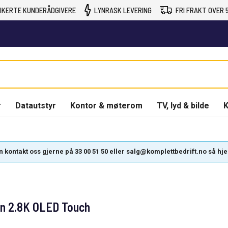
IKERTE KUNDERÅDGIVERE
LYNRASK LEVERING
FRI FRAKT OVER 5
r
Datautstyr
Kontor & møterom
TV, lyd & bilde
K
kontakt oss gjerne på 33 00 51 50 eller salg@komplettbedrift.no så hjelpe
on 2.8K OLED Touch