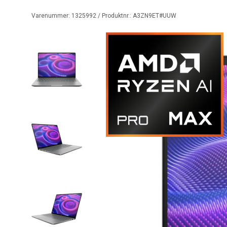
Varenummer:
1325992
/ Produktnr.:
A3ZN9ET#UUW