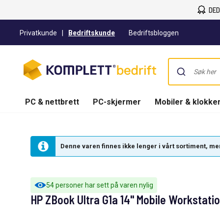
DED
Privatkunde
|
Bedriftskunde
Bedriftsbloggen
PC & nettbrett
PC-skjermer
Mobiler & klokke
Denne varen finnes ikke lenger i vårt sortiment, men 
54 personer har sett på varen nylig
HP ZBook Ultra G1a 14" Mobile Workstati