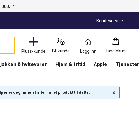
 000,- *
Kundeservice
Handlekurv
:
0
Produkter
Bli kunde
Handlekurv
Pluss-kunde
Logg inn
(
Handlekurv
)
jøkken & hvitevarer
Hjem & fritid
Apple
Tjenester
r vi deg finne et alternativt produkt til dette.