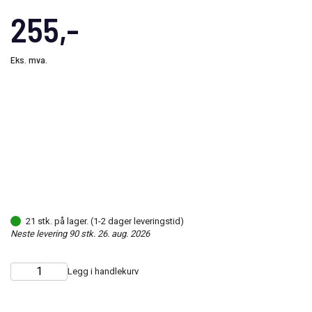
255,-
Eks. mva.
21 stk. på lager. (1-2 dager leveringstid)
Neste levering 90 stk. 26. aug. 2026
Legg i handlekurv
Choose
Quantity
quantity