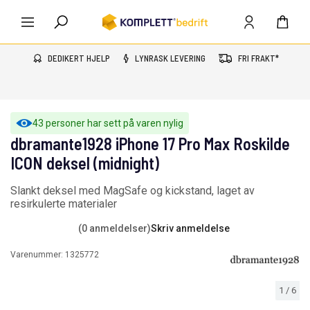
DEDIKERT HJELP
LYNRASK LEVERING
FRI FRAKT*
43 personer har sett på varen nylig
dbramante1928 iPhone 17 Pro Max Roskilde
ICON deksel (midnight)
Slankt deksel med MagSafe og kickstand, laget av
resirkulerte materialer
(0 anmeldelser)
Skriv anmeldelse
Varenummer:
1325772
1
/
6