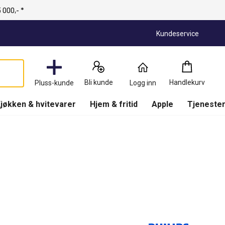
 000,- *
Kundeservice
Handlekurv
:
0
Produkter
Bli kunde
Handlekurv
Pluss-kunde
Logg inn
(
Handlekurv
)
jøkken & hvitevarer
Hjem & fritid
Apple
Tjenester