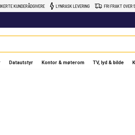
IKERTE KUNDERÅDGIVERE
LYNRASK LEVERING
FRI FRAKT OVER 5
r
Datautstyr
Kontor & møterom
TV, lyd & bilde
K