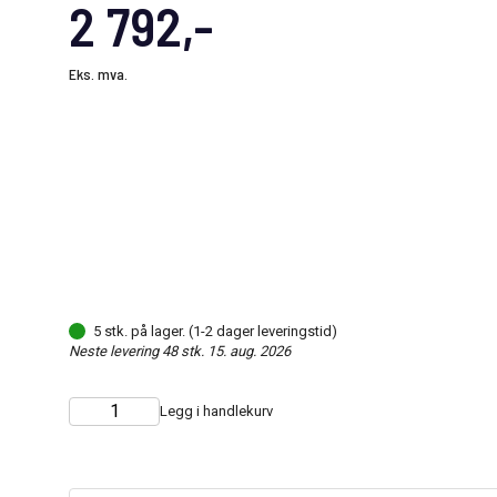
2 792,-
Eks. mva.
5 stk. på lager. (1-2 dager leveringstid)
Neste levering 48 stk. 15. aug. 2026
Legg i handlekurv
Choose
Quantity
quantity