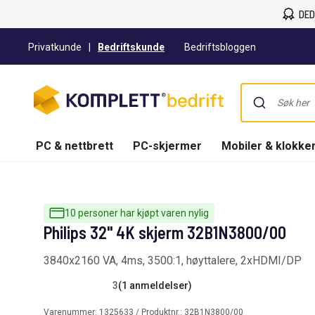
DED
Privatkunde
|
Bedriftskunde
Bedriftsbloggen
PC & nettbrett
PC-skjermer
Mobiler & klokke
10 personer har kjøpt varen nylig
Philips 32" 4K skjerm 32B1N3800/00
3840x2160 VA, 4ms, 3500:1, høyttalere, 2xHDMI/DP
3
(1 anmeldelser)
Varenummer:
1325633
/ Produktnr.:
32B1N3800/00